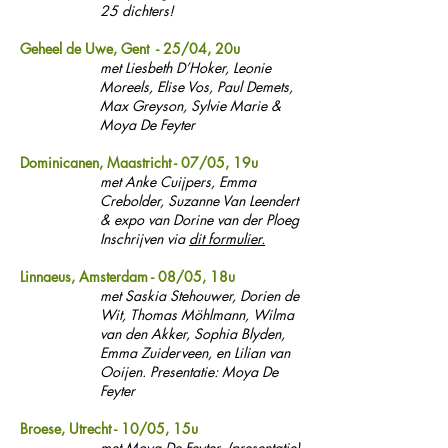
25 dichters!
Geheel de Uwe, Gent - 25/04, 20u
met Liesbeth D’Hoker, Leonie
Moreels, Elise Vos, Paul Demets,
Max Greyson, Sylvie Marie &
Moya De Feyter
Dominicanen, Maastricht - 07/05, 19u
met Anke Cuijpers, Emma
Crebolder, Suzanne Van Leendert
& expo van Dorine van der Ploeg
Inschrijven via
dit formulier.
Linnaeus, Amsterdam - 08/05, 18u
met Saskia Stehouwer, Dorien de
Wit, Thomas Möhlmann, Wilma
van den Akker, Sophia Blyden,
Emma Zuiderveen, en Lilian van
Ooijen. Presentatie: Moya De
Feyter
Broese, Utrecht - 10/05, 15u
met Moya De Feyter, (presentatie)