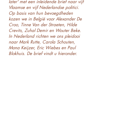
later' met een inleidende brief naar vijf
Vlaamse en vijf Nederlandse politici.
Op basis van hun bevoegdheden
kozen we in België voor Alexander De
Croo, Tinne Van der Straeten, Hilde
Crevits, Zuhal Demir en Wouter Beke.
In Nederland richten we ons pleidooi
naar Mark Rutte, Carola Schouten,
Mona Keijzer, Eric Wiebes en Paul
Blokhuis. De brief vindt u hieronder.
Geachte Mevrouw/Mijnheer de
minister,
Het moet geen eenvoudig jaar zijn
geweest om te regeren. De hele
wereld lag vastgeketend aan een
onbekend virus. We moesten allemaal
improviseren, o
nszelf opnieuw en
opnieuw uitvinden. Hopelijk hebben
we er iets van geleerd. Over